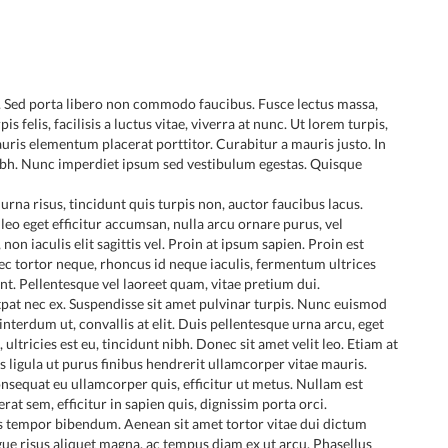
t. Sed porta libero non commodo faucibus. Fusce lectus massa,
is felis, facilisis a luctus vitae, viverra at nunc. Ut lorem turpis,
uris elementum placerat porttitor. Curabitur a mauris justo. In
nibh. Nunc imperdiet ipsum sed vestibulum egestas. Quisque
rna risus, tincidunt quis turpis non, auctor faucibus lacus.
leo eget efficitur accumsan, nulla arcu ornare purus, vel
n iaculis elit sagittis vel. Proin at ipsum sapien. Proin est
onec tortor neque, rhoncus id neque iaculis, fermentum ultrices
nt. Pellentesque vel laoreet quam, vitae pretium dui.
pat nec ex. Suspendisse sit amet pulvinar turpis. Nunc euismod
 interdum ut, convallis at elit. Duis pellentesque urna arcu, eget
, ultricies est eu, tincidunt nibh. Donec sit amet velit leo. Etiam at
s ligula ut purus finibus hendrerit ullamcorper vitae mauris.
onsequat eu ullamcorper quis, efficitur ut metus. Nullam est
rat sem, efficitur in sapien quis, dignissim porta orci.
cus tempor bibendum. Aenean sit amet tortor vitae dui dictum
augue risus aliquet magna, ac tempus diam ex ut arcu. Phasellus