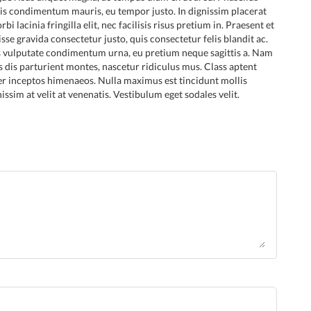
 quis condimentum mauris, eu tempor justo. In dignissim placerat
i lacinia fringilla elit, nec facilisis risus pretium in. Praesent et
disse gravida consectetur justo, quis consectetur felis blandit ac.
s vulputate condimentum urna, eu pretium neque sagittis a. Nam
s dis parturient montes, nascetur ridiculus mus. Class aptent
per inceptos himenaeos. Nulla maximus est tincidunt mollis
sim at velit at venenatis. Vestibulum eget sodales velit.