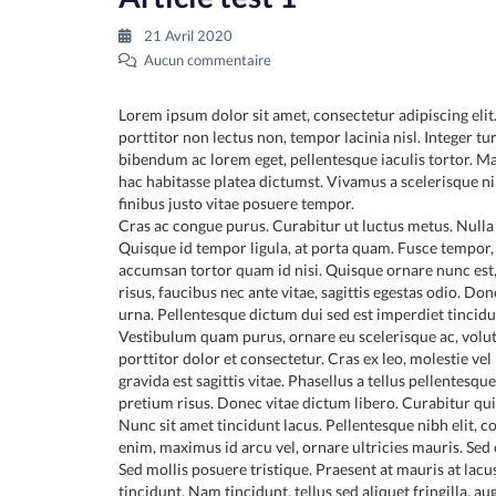
21 Avril 2020
Aucun commentaire
Lorem ipsum dolor sit amet, consectetur adipiscing eli
porttitor non lectus non, tempor lacinia nisl. Integer turp
bibendum ac lorem eget, pellentesque iaculis tortor. Ma
hac habitasse platea dictumst. Vivamus a scelerisque 
finibus justo vitae posuere tempor.
Cras ac congue purus. Curabitur ut luctus metus. Nulla u
Quisque id tempor ligula, at porta quam. Fusce tempor, 
accumsan tortor quam id nisi. Quisque ornare nunc est, no
risus, faucibus nec ante vitae, sagittis egestas odio. D
urna. Pellentesque dictum dui sed est imperdiet tincidu
Vestibulum quam purus, ornare eu scelerisque ac, volut
porttitor dolor et consectetur. Cras ex leo, molestie vel
gravida est sagittis vitae. Phasellus a tellus pellentesque
pretium risus. Donec vitae dictum libero. Curabitur qui
Nunc sit amet tincidunt lacus. Pellentesque nibh elit, c
enim, maximus id arcu vel, ornare ultricies mauris. Sed e
Sed mollis posuere tristique. Praesent at mauris at la
tincidunt. Nam tincidunt, tellus sed aliquet fringilla, 