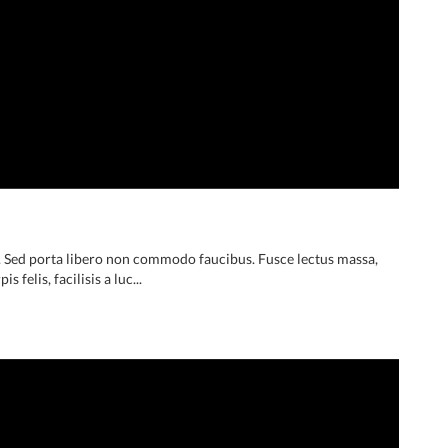
t. Sed porta libero non commodo faucibus. Fusce lectus massa,
 felis, facilisis a luc...