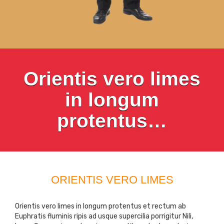
Orientis vero limes
in longum
protentus…
ORIENTIS VERO LIMES
Orientis vero limes in longum protentus et rectum ab
Euphratis fluminis ripis ad usque supercilia porrigitur Nili,