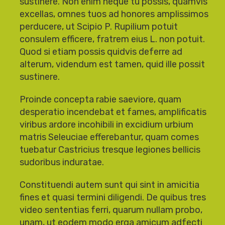
sustinere. Non enim neque tu possis, quamvis
excellas, omnes tuos ad honores amplissimos
perducere, ut Scipio P. Rupilium potuit
consulem efficere, fratrem eius L. non potuit.
Quod si etiam possis quidvis deferre ad
alterum, videndum est tamen, quid ille possit
sustinere.
Proinde concepta rabie saeviore, quam
desperatio incendebat et fames, amplificatis
viribus ardore incohibili in excidium urbium
matris Seleuciae efferebantur, quam comes
tuebatur Castricius tresque legiones bellicis
sudoribus induratae.
Constituendi autem sunt qui sint in amicitia
fines et quasi termini diligendi. De quibus tres
video sententias ferri, quarum nullam probo,
unam, ut eodem modo erga amicum adfecti