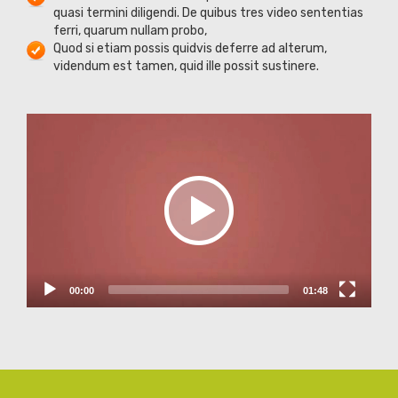
quasi termini diligendi. De quibus tres video sententias
ferri, quarum nullam probo,
Quod si etiam possis quidvis deferre ad alterum,
videndum est tamen, quid ille possit sustinere.
Video
Player
00:00
01:48