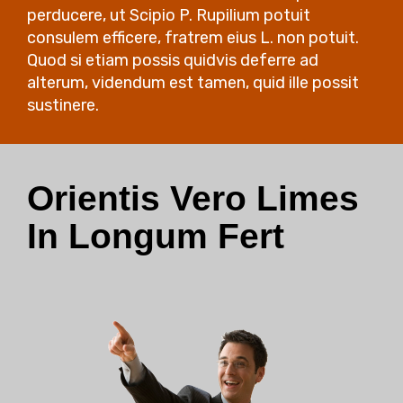
perducere, ut Scipio P. Rupilium potuit
consulem efficere, fratrem eius L. non potuit.
Quod si etiam possis quidvis deferre ad
alterum, videndum est tamen, quid ille possit
sustinere.
Orientis Vero Limes
In Longum Fert