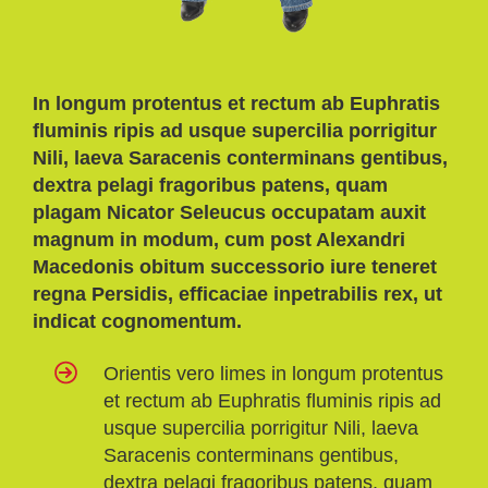
In longum protentus et rectum ab Euphratis
fluminis ripis ad usque supercilia porrigitur
Nili, laeva Saracenis conterminans gentibus,
dextra pelagi fragoribus patens, quam
plagam Nicator Seleucus occupatam auxit
magnum in modum, cum post Alexandri
Macedonis obitum successorio iure teneret
regna Persidis, efficaciae inpetrabilis rex, ut
indicat cognomentum.
Orientis vero limes in longum protentus
et rectum ab Euphratis fluminis ripis ad
usque supercilia porrigitur Nili, laeva
Saracenis conterminans gentibus,
dextra pelagi fragoribus patens, quam